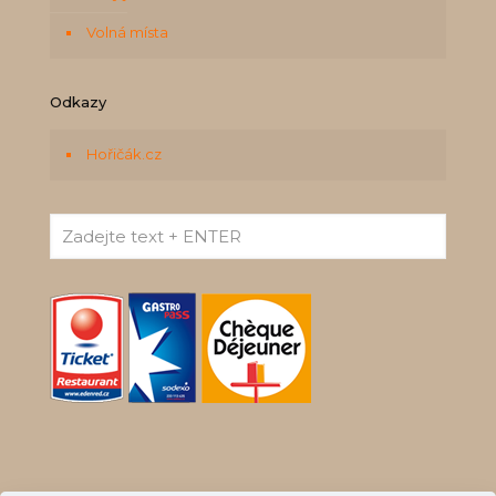
Volná místa
Odkazy
Hořičák.cz