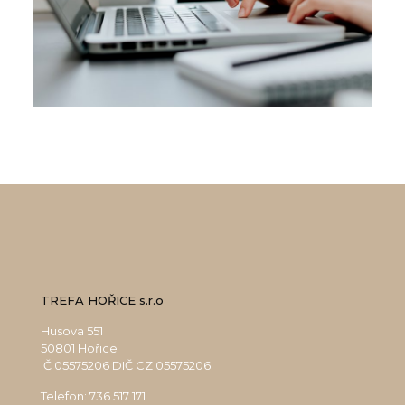
TREFA HOŘICE s.r.o
Husova 551
50801 Hořice
IČ 05575206 DIČ CZ 05575206
Telefon:
736 517 171