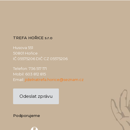
TREFA HOŘICE s.r.o
Husova 551
50801 Hořice
IČ 05575206 DIČ CZ 05575206
Telefon:
736 517 171
Mobil:
603 812 815
Email:
jidelnatrefa.horice@seznam.cz
Odeslat zprávu
Podporujeme