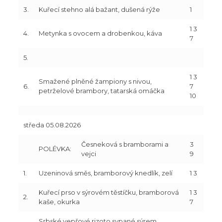
3.
Kuřecí stehno alá bažant, dušená rýže
1
1 3
4.
Metynka s ovocem a drobenkou, káva
7
5.
1 3
Smažené plněné žampiony s nivou,
6.
7
petrželové brambory, tatarská omáčka
10
středa 05.08.2026
Česneková s bramborami a
3
POLÉVKA:
vejci
9
1.
Uzeninová směs, bramborový knedlík, zelí
1 3
Kuřecí prso v sýrovém těstíčku, bramborová
1 3
2.
kaše, okurka
7
Srbské vepřové rizoto sypané sýrem,