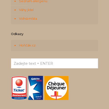
Seznam alergenů
Váhy jídel
Volná místa
Odkazy
Hořičák.cz