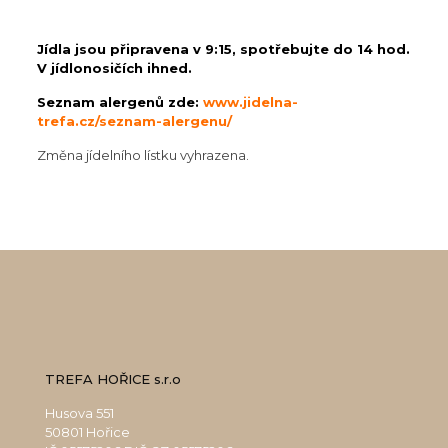
Jídla jsou připravena v 9:15, spotřebujte do 14 hod.
V jídlonosičích ihned.
Seznam alergenů zde:
www.jidelna-
trefa.cz/seznam-alergenu/
Změna jídelního lístku vyhrazena.
TREFA HOŘICE s.r.o
Husova 551
50801 Hořice