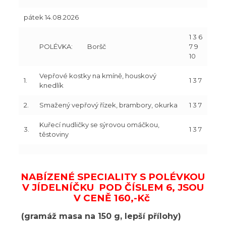
pátek 14.08.2026
1 3 6
POLÉVKA:
Boršč
7 9
10
Vepřové kostky na kmíně, houskový
1.
1 3 7
knedlík
2.
Smažený vepřový řízek, brambory, okurka
1 3 7
Kuřecí nudličky se sýrovou omáčkou,
3.
1 3 7
těstoviny
NABÍZENÉ SPECIALITY S POLÉVKOU
V JÍDELNÍČKU POD ČÍSLEM 6, JSOU
V CENĚ 160,-Kč
(gramáž masa na 150 g, lepší přílohy)