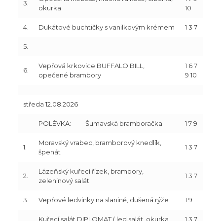
3.
okurka
10
4.
Dukátové buchtičky s vanilkovým krémem
1 3 7
5.
Vepřová krkovice BUFFALO BILL,
1 6 7
6.
opečené brambory
9 10
středa 12.08.2026
POLÉVKA:
Šumavská bramboračka
1 7 9
Moravský vrabec, bramborový knedlík,
1.
1 3 7
špenát
Lázeňský kuřecí řízek, brambory,
2.
1 3 7
zeleninový salát
3.
Vepřové ledvinky na slanině, dušená rýže
1 9
Kuřecí salát DIPLOMAT ( led.salát, okurka,
1 3 7