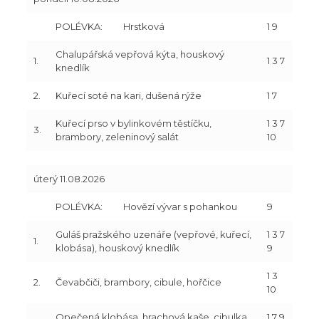
POLÉVKA:
Hrstková
1 9
Chalupářská vepřová kýta, houskový
1.
1 3 7
knedlík
2.
Kuřecí soté na kari, dušená rýže
1 7
Kuřecí prso v bylinkovém těstíčku,
1 3 7
3.
brambory, zeleninový salát
10
úterý 11.08.2026
POLÉVKA:
Hovězí vývar s pohankou
9
Guláš pražského uzenáře (vepřové, kuřecí,
1 3 7
1.
klobása), houskový knedlík
9
1 3
2.
Čevabčiči, brambory, cibule, hořčice
10
Opečená klobása, hrachová kaše, cibulka,
1 7 9