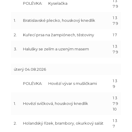
1 3
POLÉVKA:
Kyselačka
7 9
1 3
1.
Bratislavské plecko, houskový knedlík
7 9
2.
Kuřecí prsa na žampiónech, těstoviny
1 7
1 3
3.
Halušky se zelím a uzeným masem
7 9
úterý 04.08.2026
1 3
POLÉVKA:
Hovězí vývar s mušličkami
9
1 3
1.
Hovězí svíčková, houskový knedlík
7 9
10
1 3
2.
Holandský řízek, brambory, okurkový salát
7