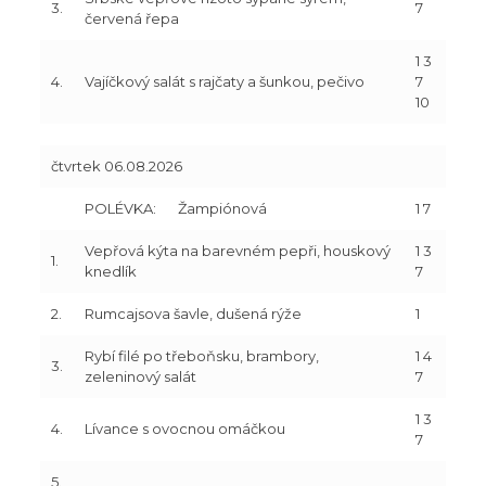
3.
7
červená řepa
1 3
4.
Vajíčkový salát s rajčaty a šunkou, pečivo
7
10
čtvrtek 06.08.2026
POLÉVKA:
Žampiónová
1 7
Vepřová kýta na barevném pepři, houskový
1 3
1.
knedlík
7
2.
Rumcajsova šavle, dušená rýže
1
Rybí filé po třeboňsku, brambory,
1 4
3.
zeleninový salát
7
1 3
4.
Lívance s ovocnou omáčkou
7
5.