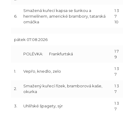
Smažená kuřecí kapsa se šunkou a
1 3
6.
hermelínem, americké brambory, tatarská
7
omáčka
10
pátek 07.08.2026
1 7
POLÉVKA:
Frankfurtská
9
1 3
1.
Vepřo, knedlo, zelo
7
Smažený kuřecí řízek, bramborová kaše,
1 3
2.
okurka
7
1 3
3.
Uhlířské špagety, sýr
7