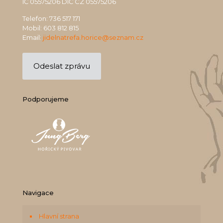
IČ 05575206 DIČ CZ 05575206
Telefon:
736 517 171
Mobil:
603 812 815
Email:
jidelnatrefa.horice@seznam.cz
Odeslat zprávu
Podporujeme
Navigace
Hlavní strana