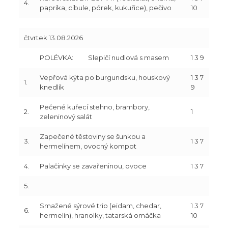
4.
paprika, cibule, pórek, kukuřice), pečivo
10
čtvrtek 13.08.2026
POLÉVKA:
Slepičí nudlová s masem
1 3 9
Vepřová kýta po burgundsku, houskový
1 3 7
1.
knedlík
9
Pečené kuřecí stehno, brambory,
2.
1
zeleninový salát
Zapečené těstoviny se šunkou a
3.
1 3 7
hermelínem, ovocný kompot
4.
Palačinky se zavařeninou, ovoce
1 3 7
5.
Smažené sýrové trio (eidam, chedar,
1 3 7
6.
hermelín), hranolky, tatarská omáčka
10